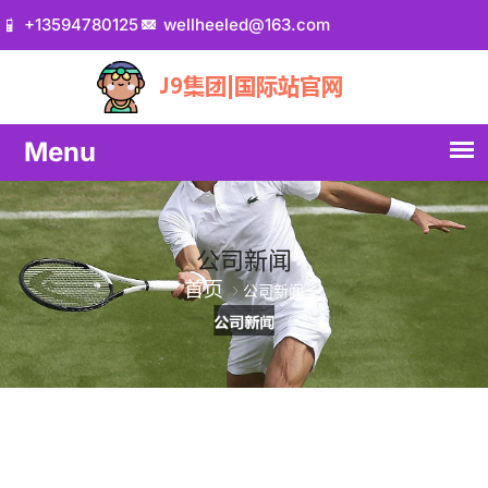
+13594780125
wellheeled@163.com
公司新闻
首页
公司新闻